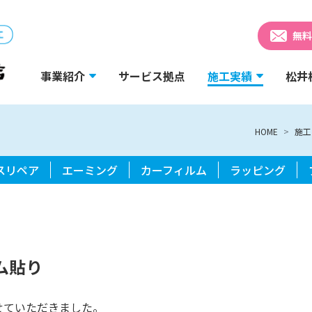
無料
事業紹介
サービス拠点
施工実績
松井
HOME
施工
スリペア
エーミング
カーフィルム
ラッピング
ム貼り
せていただきました。